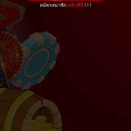
สมัครสมาชิก
คลิกที่นี่
! ! !