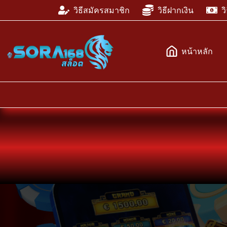
Skip
วิธีสมัครสมาชิก
วิธีฝากเงิน
ว
to
content
หน้าหลัก